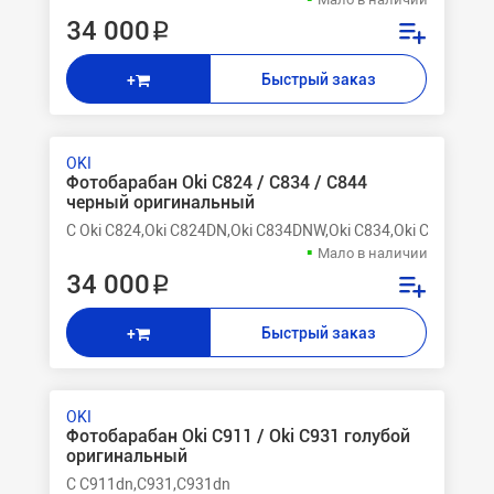
34 000 ₽
Быстрый заказ
+
OKI
Фотобарабан Oki C824 / C834 / C844
черный оригинальный
C Oki C824,Oki C824DN,Oki C834DNW,Oki C834,Oki C834nw,O
Мало в наличии
34 000 ₽
Быстрый заказ
+
OKI
Фотобарабан Oki C911 / Oki C931 голубой
оригинальный
C C911dn,C931,C931dn