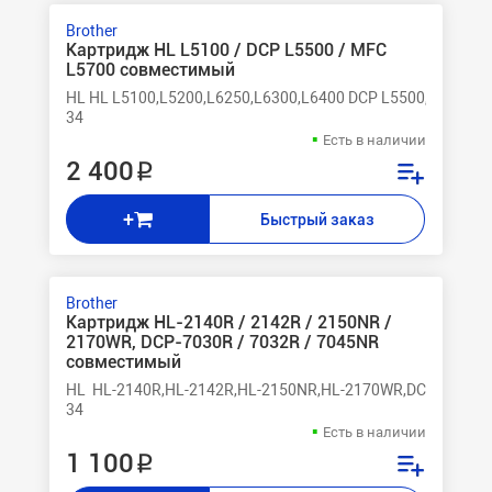
Brother
Картридж HL L5100 / DCP L5500 / MFC
L5700 совместимый
HL HL L5100,L5200,L6250,L6300,L6400 DCP L5500,L6600 M
34
Есть в наличии
2 400 ₽
+
Быстрый заказ
Brother
Картридж HL-2140R / 2142R / 2150NR /
2170WR, DCP-7030R / 7032R / 7045NR
совместимый
HL HL-2140R,HL-2142R,HL-2150NR,HL-2170WR,DCP-7030R
34
Есть в наличии
1 100 ₽