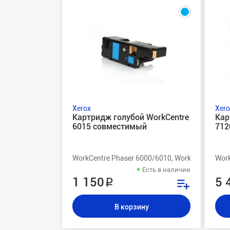
Xerox
Xero
Картридж голубой WorkCentre
Кар
6015 совместимый
712
WorkCentre Phaser 6000/6010, WorkCentre 6015
Work
Есть в наличии
1 150 ₽
5 
В корзину