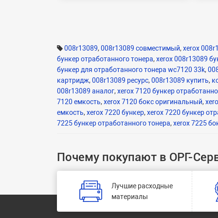
008r13089
,
008r13089 совместимый
,
xerox 008
бункер отработанного тонера
,
xerox 008r13089 б
бункер для отработанного тонера wc7120 33k
,
00
картридж
,
008r13089 ресурс
,
008r13089 купить
,
к
008r13089 аналог
,
xerox 7120 бункер отработанно
7120 емкость
,
xerox 7120 бокс оригинальный
,
xer
емкость
,
xerox 7220 бункер
,
xerox 7220 бункер от
7225 бункер отработанного тонера
,
xerox 7225 бо
Почему покупают в ОРГ-Сер
Лучшие расходные
материалы