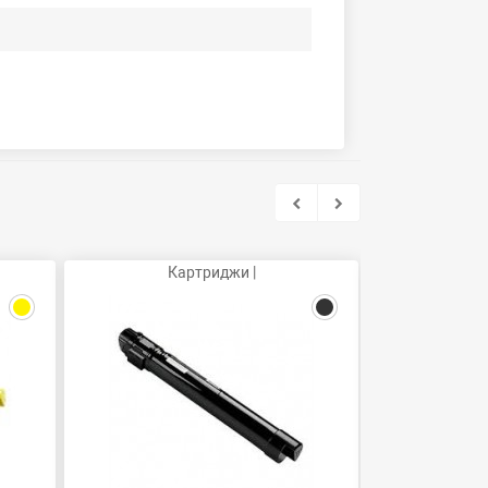
Картриджи |
Ка