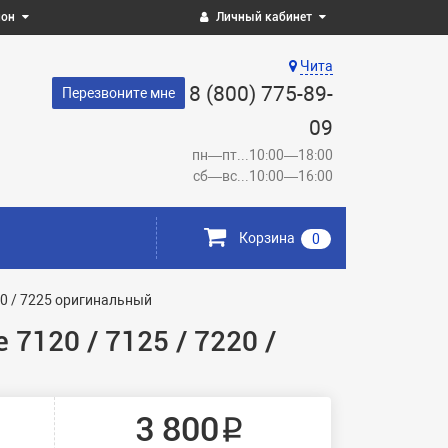
ион
Личный кабинет
Чита
8 (800) 775-89-
Перезвоните мне
09
пн—пт...10:00—18:00
сб—вс...10:00—16:00
Корзина
0
20 / 7225 оригинальный
7120 / 7125 / 7220 /
3 800 ₽