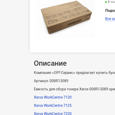
В н
Подх
Все х
Описание
Компания «ОРГ-Сервис» предлагает купить бун
Артикул: 008R13089
Емкость для сбора тонера
Xerox
008
R
13089 ор
Xerox WorkCentre 7120
Xerox WorkCentre 7125
Xerox WorkCentre 7220