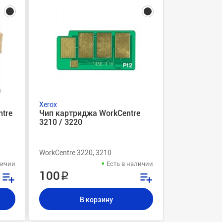
Xerox
Xerox
tre
Чип картриджа WorkCentre
Фьюзер Work
3210 / 3220
7142 ориги
WorkCentre 3220, 3210
WorkCentre 71
личии
Есть в наличии
100 ₽
12 000 
В корзину
В