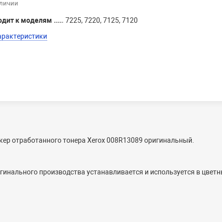
аличии
одит к моделям
7225, 7220, 7125, 7120
арактеристики
кер отработанного тонера Xerox 008R13089 оригинальный.
игинального производства
устанавливается и используется в цветн