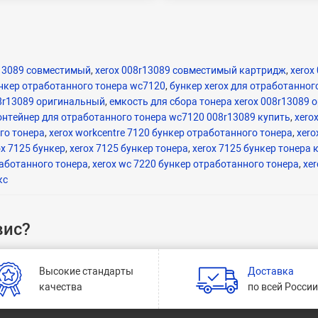
r13089 совместимый
,
xerox 008r13089 совместимый картридж
,
xerox
ункер отработанного тонера wc7120
,
бункер xerox для отработанног
8r13089 оригинальный
,
емкость для сбора тонера xerox 008r13089
онтейнер для отработанного тонера wc7120 008r13089 купить
,
xero
го тонера
,
xerox workcentre 7120 бункер отработанного тонера
,
xero
ox 7125 бункер
,
xerox 7125 бункер тонера
,
xerox 7125 бункер тонера 
работанного тонера
,
xerox wc 7220 бункер отработанного тонера
,
xe
кс
вис?
Высокие стандарты
Доставка
качества
по всей Росси