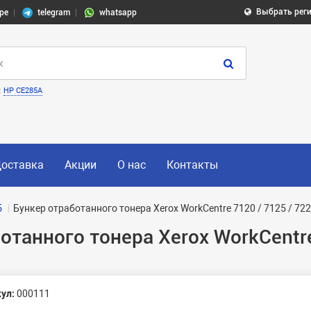
Выбрать рег
pe
telegram
whatsapp
:
HP CE285A
оставка
Акции
О нас
Контакты
5
Бункер отработанного тонера Xerox WorkCentre 7120 / 7125 / 72
танного тонера Xerox WorkCentre 
ул:
000111