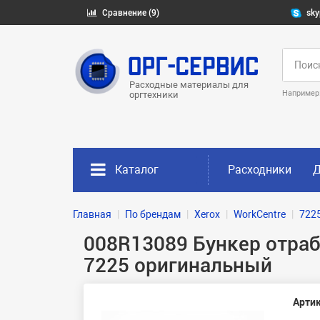
Сравнение (9)
sky
Расходные материалы для
Например
оргтехники
Каталог
Расходники
Д
Главная
По брендам
Xerox
WorkCentre
722
008R13089 Бункер отрабо
7225 оригинальный
Артик