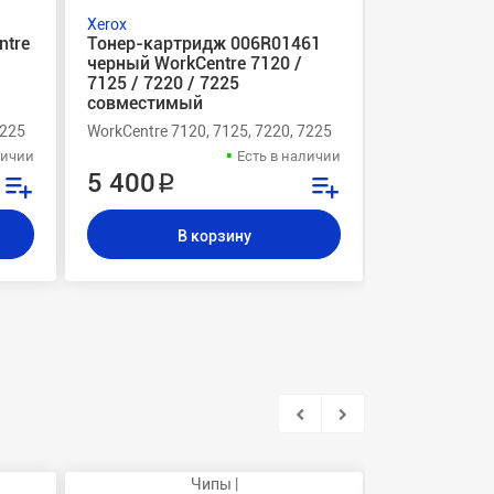
Xerox
Xerox
ntre
Тонер-картридж 006R01461
Картридж Wo
черный WorkCentre 7120 /
7125 / 7220
7125 / 7220 / 7225
оригиналь
совместимый
7225
WorkCentre 7120, 7125, 7220, 7225
WorkCentre 72
личии
Есть в наличии
5 400 ₽
10 000 
В корзину
В
Чипы |