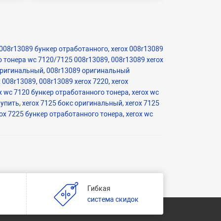
 008r13089 бункер отработанного
,
xerox 008r13089
о тонера wc 7120/7125 008r13089
,
008r13089 xerox
 оригинальный
,
008r13089 оригинальный
x 008r13089
,
008r13089 xerox 7220
,
xerox
x wc 7120 бункер отработанного тонера
,
xerox wc
купить
,
xerox 7125 бокс оригинальный
,
xerox 7125
rox 7225 бункер отработанного тонера
,
xerox wc
Гибкая
и
система скидок