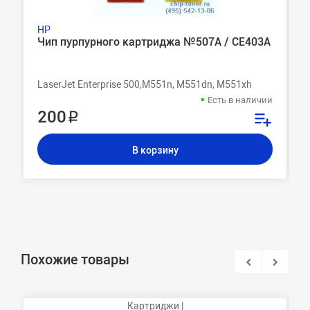
HP
Чип пурпурного картриджа №507A / CE403A
LaserJet Enterprise 500,M551n, M551dn, M551xh
Есть в наличии
200 ₽
В корзину
Похожие товары
Картриджи |