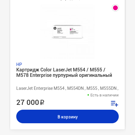
HP
Картридж Color LaserJet M554 / M555 /
M578 Enterprise пурпурный оригинальный
LaserJet Enterprise M554 , M554DN , M555 , M555DN , M555X 
Есть в наличии
27 000 ₽
В корзину