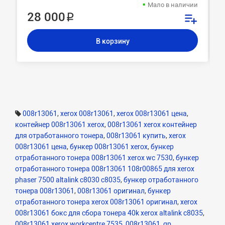
Мало в наличии
28 000 ₽
В корзину
008r13061
,
xerox 008r13061
,
xerox 008r13061 цена
,
контейнер 008r13061 xerox
,
008r13061 xerox контейнер
для отработанного тонера
,
008r13061 купить
,
xerox
008r13061 цена
,
бункер 008r13061 xerox
,
бункер
отработанного тонера 008r13061 xerox wc 7530
,
бункер
отработанного тонера 008r13061 108r00865 для xerox
phaser 7500 altalink c8030 c8035
,
бункер отработанного
тонера 008r13061
,
008r13061 оригинал
,
бункер
отработанного тонера xerox 008r13061 оригинал
,
xerox
008r13061 бокс для сбора тонера 40k xerox altalink c8035
,
008r13061 xerox workcentre 7535
,
008r13061_gp
,