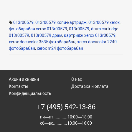
013r00579
,
013r00579 копи-картридж
,
013r00579 xerox
,
фотобарабан xerox 013r00579
,
013r00579
,
drum cartridge
013r00579
,
013r00579 драм
,
картридж xerox 013r00579
,
xerox docucolor 3535 фотобарабан
,
xerox docucolor 2240
фотобарабан
,
xerox m24 фотобарабан
Акции и скидки
О нас
Контакты
Доставка и оплата
Конфиденциальность
+7 (495) 542-13-86
пн—пт............10:00—18:00
сб—вс............10:00—16:00