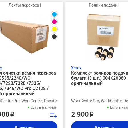
Ленты переноса |
Ролики подачи |
x
Xerox
л очистки ремня переноса
Комплект роликов подач
3535/2240/WC
бумаги (3 шт.) 604K20360
/7228/7328 /7335/
оригинальный
5/7346/WC Pro C2128 /
5 оригинальный
x DocuColor 1632, Xerox DocuColor 3535, Xerox WorkCentre Pro 40, Xer
Centre Pro, WorkCentre, DocuColor 7346, 7345, 7335, 7328, 7228, C354
WorkCentre Pro, WorkCentre, Do
Есть в наличии
Есть в на
900 ₽
2 900 ₽