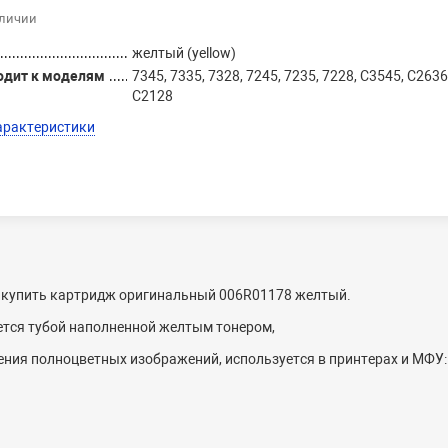
аличии
желтый (yellow)
одит к моделям
7345, 7335, 7328, 7245, 7235, 7228, C3545, C2636
C2128
арактеристики
и купить картридж оригинальный 006R01178 желтый.
ется тубой наполненной желтым тонером,
ения полноцветных изображений, используется в принтерах и МФУ: