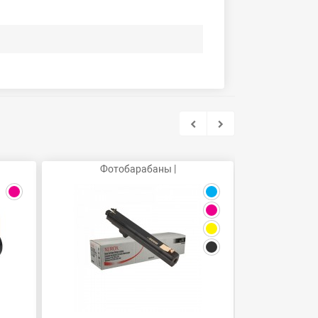
Фотобарабаны |
Бункер отра