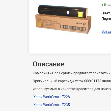
В н
Цвет
Подх
Все х
Описание
Компания «Орг-Сервис» предлагает заказать 
Оригинальный картридж xerox 006r01178 явля
используемым в качестве красителя для нанес
Xerox WorkCentre 7228
Xerox WorkCentre 7235