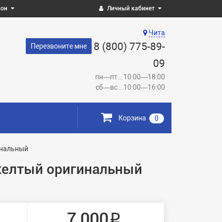
ион
Личный кабинет
Чита
8 (800) 775-89-
Перезвоните мне
09
пн—пт...10:00—18:00
сб—вс...10:00—16:00
Корзина
0
инальный
 желтый оригинальный
7 000 ₽