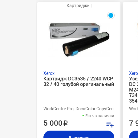
Картриджи |
Xerox
Xero
Картридж DC3535 / 2240 WCP
Узе
32 / 40 голубой оригинальный
DC 
M24
734
354
WorkCentre Pro, DocuColor CopyCentre C32, Xero
Work
Есть в наличии
5 000 ₽
7 