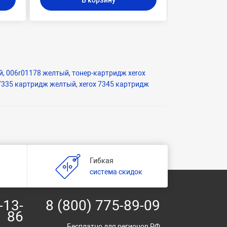
В корзину
В
й
,
006r01178 желтый
,
тонер-картридж xerox
 7335 картридж желтый
,
xerox 7345 картридж
Гибкая
и
система скидок
-13-
8 (800) 775-89-09
86
Бесплатно для регионов РФ