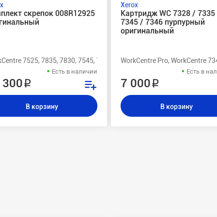
x
Xerox
плект скрепок 008R12925
Картридж WC 7328 / 7335 
гинальный
7345 / 7346 пурпурный
оригинальный
7345, 7335, 7328, 7245, 7235, 7228, C3545, C2636, C2128, 7760DN, 7760
Centre 7525, 7835, 7830, 7545, 7535, 7530, 7345, 7335, 7328, 7245, 72
WorkCentre Pro, WorkCentre 734
Есть в наличии
Есть в на
 300 ₽
7 000 ₽
В корзину
В корзину