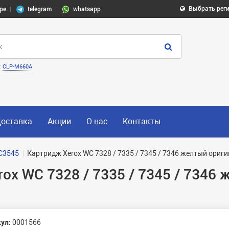
Выбрать рег
pe
telegram
whatsapp
:
CLP-M660A
оставка
Акции
О нас
Контакты
C3545
Картридж Xerox WC 7328 / 7335 / 7345 / 7346 желтый ориг
ox WC 7328 / 7335 / 7345 / 7346
ул:
0001566