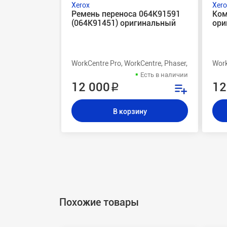
Xerox
Xero
Ремень переноса 064K91591
Ком
(064K91451) оригинальный
ори
WorkCentre Pro, WorkCentre, Phaser, DocuColor 
Work
Есть в наличии
12 000 ₽
12
В корзину
Похожие товары