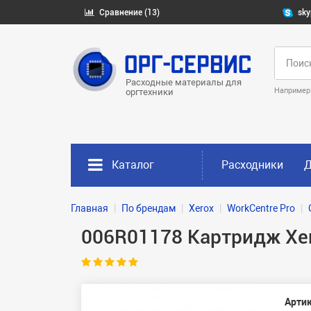
Сравнение (13)
sky
Расходные материалы для
Например
оргтехники
Каталог
Расходники
Д
Главная
По брендам
Xerox
WorkCentre Pro
006R01178 Картридж Xer
Артик