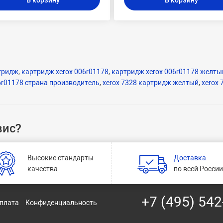
В корзину
В корзину
тридж
,
картридж xerox 006r01178
,
картридж xerox 006r01178 желты
6r01178 страна производитель
,
xerox 7328 картридж желтый
,
xerox
вис?
Высокие стандарты
Доставка
качества
по всей Росси
+7 (495) 542
оплата
Конфиденциальность