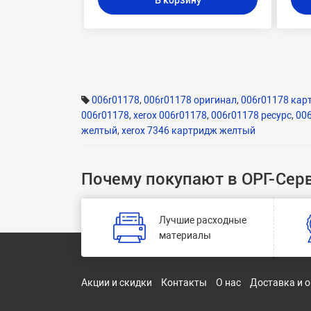
В корзину
006r01178
,
006r01178 оригинал
,
006r01178 кар
006r01178
,
xerox 006r01178
,
006r01178 ресурс
,
00
желтый
,
xerox 7346 картридж желтый
Почему покупают в ОРГ-Сер
Лучшие расходные
материалы
Акции и скидки
Контакты
О нас
Доставка и 